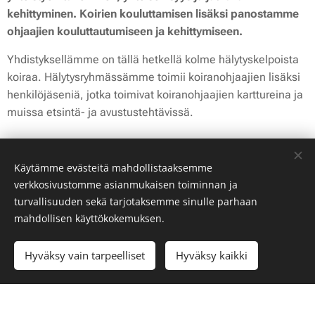
kehittyminen. Koirien kouluttamisen lisäksi panostamme
ohjaajien kouluttautumiseen ja kehittymiseen.
Yhdistyksellämme on tällä hetkellä kolme hälytyskelpoista
koiraa. Hälytysryhmässämme toimii koiranohjaajien lisäksi
henkilöjäseniä, jotka toimivat koiranohjaajien karttureina ja
muissa etsintä- ja avustustehtävissä.
Käytämme evästeitä mahdollistaaksemme
HALLITUS
verkkosivustomme asianmukaisen toiminnan ja
turvallisuuden sekä tarjotaksemme sinulle parhaan
Vuonna 2026 hallitukseen kuuluvat:
mahdollisen käyttökokemuksen.
Puheenjohtaja:
Annika Ahtila
Sihteeri:
Eija Krook
Hyväksy vain tarpeelliset
Hyväksy kaikki
Rahastonhoitaja:
Tiina Salminen
Taina Kokko (Koulutusvastaava, ryhmänvetäjä ja