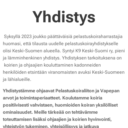
Yhdistys
Syksyllä 2023 joukko päättäväisiä pelastuskoiraharrastajia
huomasi, että tilausta uudelle pelastuskoirayhdistykselle
olisi Keski-Suomen alueella. Syntyi K9 Keski-Suomi ry, pieni
ja lämminhenkinen yhdistys. Yhdistyksen tarkoituksena on
koirien ja ohjaajien kouluttaminen kadonneiden
henkilöiden etsintään viranomaisten avuksi Keski-Suomeen
ja lähialueille.
Yhdistystämme ohjaavat Pelastuskoiraliiton ja Vapepan
arvot ja toimintaperiaatteet. Koulutamme koiria
positiivisesti vahvistaen, huomioiden koiran yksilölliset
ominaisuudet. Meille tärkeää on tehtävämme
toteuttamisen lisäksi ohjaajien ja koirien hyvinvointi,
yhteistyön tukeminen, yhteisöllisyys ja jatkuva