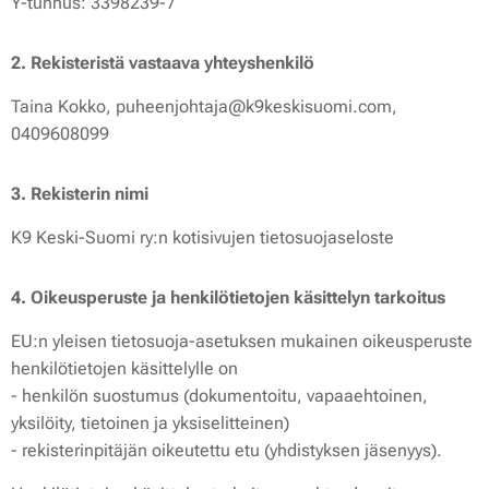
Y-tunnus: 3398239-7
2. Rekisteristä vastaava yhteyshenkilö
Taina Kokko, puheenjohtaja@k9keskisuomi.com,
0409608099
3. Rekisterin nimi
K9 Keski-Suomi ry:n kotisivujen tietosuojaseloste
4. Oikeusperuste ja henkilötietojen käsittelyn tarkoitus
EU:n yleisen tietosuoja-asetuksen mukainen oikeusperuste
henkilötietojen käsittelylle on
- henkilön suostumus (dokumentoitu, vapaaehtoinen,
yksilöity, tietoinen ja yksiselitteinen)
- rekisterinpitäjän oikeutettu etu (yhdistyksen jäsenyys).