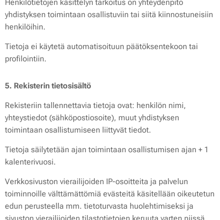
Henkilötietojen käsittelyn tarkoitus on yhteydenpito
yhdistyksen toimintaan osallistuviin tai siitä kiinnostuneisiin
henkilöihin.
Tietoja ei käytetä automatisoituun päätöksentekoon tai
profilointiin.
5. Rekisterin tietosisältö
Rekisteriin tallennettavia tietoja ovat: henkilön nimi,
yhteystiedot (sähköpostiosoite), muut yhdistyksen
toimintaan osallistumiseen liittyvät tiedot.
Tietoja säilytetään ajan toimintaan osallistumisen ajan + 1
kalenterivuosi.
Verkkosivuston vierailijoiden IP-osoitteita ja palvelun
toiminnoille välttämättömiä evästeitä käsitellään oikeutetun
edun perusteella mm. tietoturvasta huolehtimiseksi ja
sivuston vierailijoiden tilastotietojen keruuta varten niissä