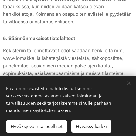
tapauksissa, kun niiden voidaan katsoa olevan
henkilötietoja. Kolmansien osapuolten evästeille pyydetään
tarvittaessa suostumus erikseen.
6. Säännönmukaiset tietolähteet
Rekisteriin tallennettavat tiedot saadaan henkilöltä mm.
www-lomakkeilla lähetetyistä viesteistä, sähköpostitse,
puhelimitse, sosiaalisen median palvelujen kautta,
sopimuksista, asiakastapaamisista ja muista tilanteista,
joissa henkilö luovuttaa tietojaan.
Käytämme evästeitä mahdollistaaksemme
Yritysten ja muiden organisaatioiden yhteyshenkilöiden
verkkosivustomme asianmukaisen toiminnan ja
tietoja voidaan kerätä myös julkisista lähteistä kuten
turvallisuuden sekä tarjotaksemme sinulle parhaan
verkkosivuilta, hakemistopalveluista ja muilta yrityksiltä.
mahdollisen käyttökokemuksen.
7. Tietojen säännönmukaiset luovutukset ja tietojen siirto
Hyväksy vain tarpeelliset
Hyväksy kaikki
EU:n tai ETA:n ulkopuolelle